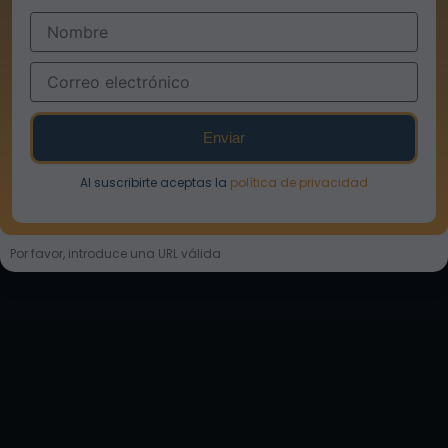
Nombre
Correo
electrónico
Enviar
Al suscribirte aceptas la
política de privacidad
Por favor, introduce una URL válida