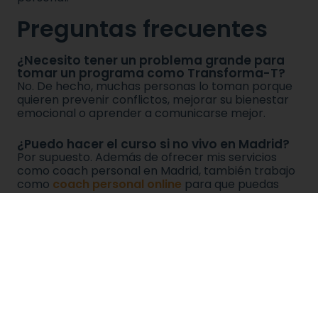
Preguntas frecuentes
¿Necesito tener un problema grande para
tomar un programa como Transforma-T?
No. De hecho, muchas personas lo toman porque
quieren prevenir conflictos, mejorar su bienestar
emocional o aprender a comunicarse mejor.
¿Puedo hacer el curso si no vivo en Madrid?
Por supuesto. Además de ofrecer mis servicios
como coach personal en Madrid, también trabajo
como
coach personal online
para que puedas
conectarte desde donde quieras.
¿Qué diferencia al coaching de una terapia
tradicional?
El coaching se centra en objetivos, acción y
desarrollo personal, mientras que la terapia puede
profundizar más en aspectos clínicos o
emocionales complejos. Muchas personas
combinan ambos procesos.