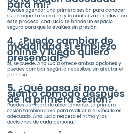
para mí?
Puedes agendar una primera sesión para conocer
su enfoque. La conexión y la confianza son clave en
este proceso. Ana Lucía te brinda un espacio
seguro para que lo evalúes sin presión.
4. ¿Puedo cambiar de
modalidad si empiezo
online y luego quiero
presencial?
Sí, se puede. Ana Lucía ofrece ambas opciones y
puedes cambiar según lo necesites, sin afectar el
proceso.
5. ¿Qué pasa si no me
siento cómodo después
de la primera sesión?
Puedes compartirlo abiertamente. La primera
sesión también sirve para evaluar si el vínculo es
adecuado. Ana Lucía respeta el ritmo y las
decisiones de cada persona.