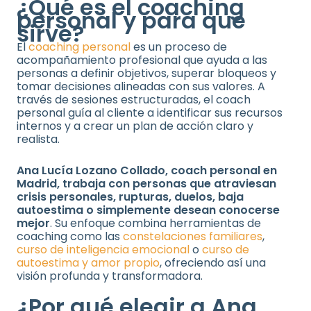
¿Qué es el coaching
personal y para qué
sirve?
El
coaching personal
es un proceso de
acompañamiento profesional que ayuda a las
personas a definir objetivos, superar bloqueos y
tomar decisiones alineadas con sus valores. A
través de sesiones estructuradas, el coach
personal guía al cliente a identificar sus recursos
internos y a crear un plan de acción claro y
realista.
Ana Lucía Lozano Collado, coach personal en
Madrid, trabaja con personas que atraviesan
crisis personales, rupturas, duelos, baja
autoestima o simplemente desean conocerse
mejor
. Su enfoque combina herramientas de
coaching como las
constelaciones familiares
,
curso de inteligencia emocional
o
curso de
autoestima y amor propio
, ofreciendo así una
visión profunda y transformadora.
¿Por qué elegir a Ana