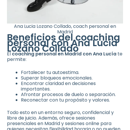
Ana Lucia Lozano Collado, coach personal en
Madrid
Beneficios del coaching
personal con Ana Lucía
Lozano Collado
El
coaching personal en Madrid con Ana Lucía
te
permite:
Fortalecer tu autoestima.
Superar bloqueos emocionales.
Encontrar claridad en decisiones
importantes.
Afrontar procesos de duelo o separación.
Reconectar con tu propósito y valores.
Todo esto en un entorno seguro, confidencial y
libre de juicio. Además, ofrece sesiones
presenciales en Madrid y sesiones online para
quienes necesitan flexibilidad horaria o no pueden