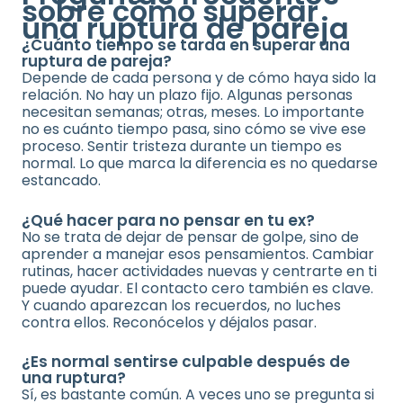
sobre cómo superar
una ruptura de pareja
¿Cuánto tiempo se tarda en superar una
ruptura de pareja?
Depende de cada persona y de cómo haya sido la
relación. No hay un plazo fijo. Algunas personas
necesitan semanas; otras, meses. Lo importante
no es cuánto tiempo pasa, sino cómo se vive ese
proceso. Sentir tristeza durante un tiempo es
normal. Lo que marca la diferencia es no quedarse
estancado.
¿Qué hacer para no pensar en tu ex?
No se trata de dejar de pensar de golpe, sino de
aprender a manejar esos pensamientos. Cambiar
rutinas, hacer actividades nuevas y centrarte en ti
puede ayudar. El contacto cero también es clave.
Y cuando aparezcan los recuerdos, no luches
contra ellos. Reconócelos y déjalos pasar.
¿Es normal sentirse culpable después de
una ruptura?
Sí, es bastante común. A veces uno se pregunta si