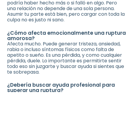
podría haber hecho más o si falló en algo. Pero
una relación no depende de una sola persona.
Asumir tu parte está bien, pero cargar con toda la
culpa no es justo ni sano.
¿Cómo afecta emocionalmente una ruptura
amorosa?
Afecta mucho. Puede generar tristeza, ansiedad,
rabia o incluso síntomas físicos como falta de
apetito o sueño. Es una pérdida, y como cualquier
pérdida, duele. Lo importante es permitirte sentir
todo eso sin juzgarte y buscar ayuda si sientes que
te sobrepasa.
¿Debería buscar ayuda profesional para
superar una ruptura?
Si sientes que no puedes manejarlo solo, sí. Un
proceso de
coaching de crecimiento y desarrollo
personal
o de acompañamiento psicológico
puede ayudarte a entender lo que estás viviendo,
a recuperar tu autoestima y a avanzar sin
arrastrar ese dolor. No tienes que hacerlo todo
por tu cuenta.